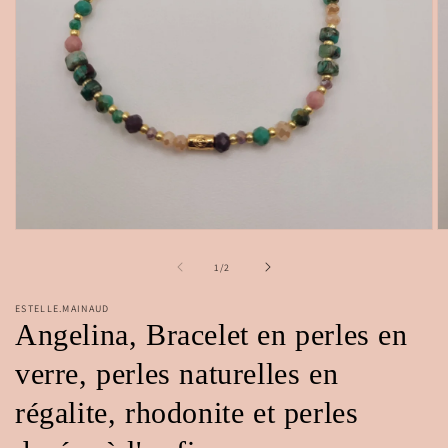
Ouvrir
Ou
le
le
média
m
de
1
/
2
1
2
dans
d
ESTELLE.MAINAUD
une
u
Angelina, Bracelet en perles en
fenêtre
fe
modale
m
verre, perles naturelles en
régalite, rhodonite et perles