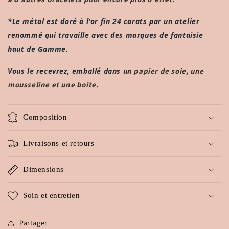
rhodonite
rhodonite
et
et
*Le métal est doré à l'or fin 24 carats par un atelier
perles
perles
dorées
dorées
renommé qui travaille avec des marques de fantaisie
à
à
haut de Gamme.
l&#39;or
l&#39;or
fin.
fin.
Vous le recevrez, emballé dans un
papier de soie, une
mousseline et une boite.
Composition
Livraisons et retours
Dimensions
Soin et entretien
Partager