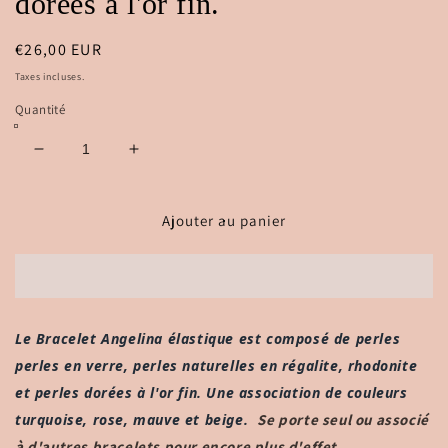
dorées à l'or fin.
Prix
€26,00 EUR
habituel
Taxes incluses.
Quantité
Réduire
Augmenter
la
la
quantité
quantité
de
de
Ajouter au panier
Angelina,
Angelina,
Bracelet
Bracelet
en
en
perles
perles
en
en
Le Bracelet Angelina élastique est composé de perles
verre,
verre,
perles en verre, perles naturelles en régalite, rhodonite
perles
perles
naturelles
naturelles
et perles dorées à l'or fin. Une association de couleurs
en
en
turquoise, rose, mauve et beige.
Se porte seul ou associé
régalite,
régalite,
à d'autres bracelets pour encore plus d'effet.